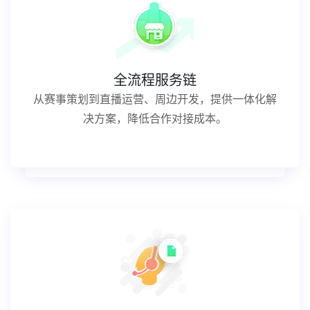
全流程服务链
从赛事策划到直播运营、周边开发，提供一体化解
决方案，降低合作对接成本。