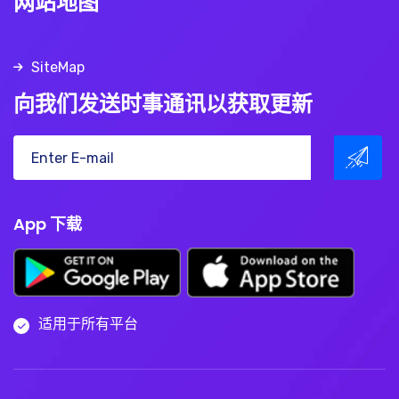
网站地图
SiteMap
向我们发送时事通讯以获取更新
App 下载
适用于所有平台