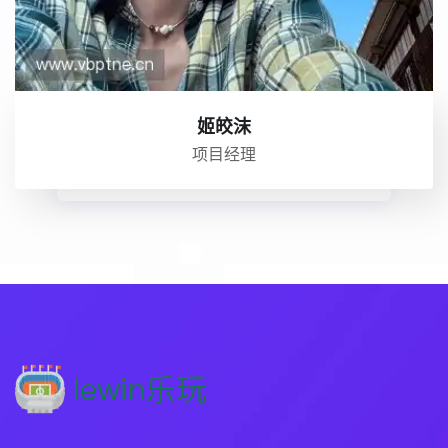
姬皎沫
项目经理