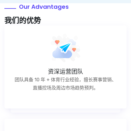
Our Advantages
我们的优势
资深运营团队
团队具备 10 年 + 体育行业经验，擅长赛事营销、
直播控场及周边市场趋势预判。