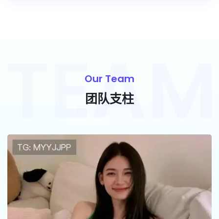
Our Team
团队支柱