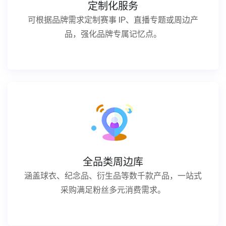
定制化服务
可根据品牌需求定制赛事 IP、直播专题或周边产
品，强化品牌专属记忆点。
全品类周边库
涵盖球衣、纪念品、衍生品等数千款产品，一站式
采购满足粉丝多元消费需求。