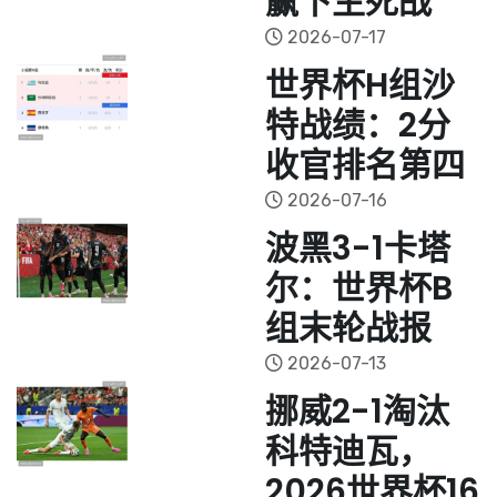
赢下生死战
2026-07-17
世界杯H组沙
特战绩：2分
收官排名第四
2026-07-16
波黑3-1卡塔
尔：世界杯B
组末轮战报
2026-07-13
挪威2-1淘汰
科特迪瓦，
2026世界杯16