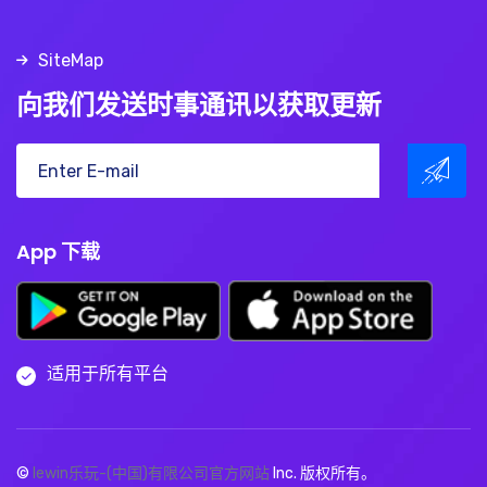
SiteMap
向我们发送时事通讯以获取更新
App 下载
适用于所有平台
©
lewin乐玩-(中国)有限公司官方网站
Inc. 版权所有。