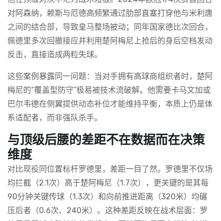
对阿森纳，赖斯与厄德高频繁通过肋部直塞打穿他与米利唐
之间的结合部，导致皇马整场被动；同年国家德比次回合，
佩德里多次回撤接应并利用楚阿梅尼上抢后的身后空档发动
反击，直接造成两粒失球。
这些案例暴露同一问题：当对手拥有高球商组织者时，楚阿
梅尼的“覆盖型防守”极易被技术流破解。他需要卡马文加或
巴尔韦德在侧翼提供动态补位才能维持平衡，本质上仍是体
系适配者，而非强队杀手。
与顶级后腰的差距不在数据而在决策
维度
对比现役同位置标杆罗德里，差距一目了然。罗德里不仅场
均拦截（2.1次）高于楚阿梅尼（1.7次），更关键的是其每
90分钟关键传球（1.3次）和向前推进距离（320米）均碾
压后者（0.6次、240米）。这种差距反映在战术层面：罗