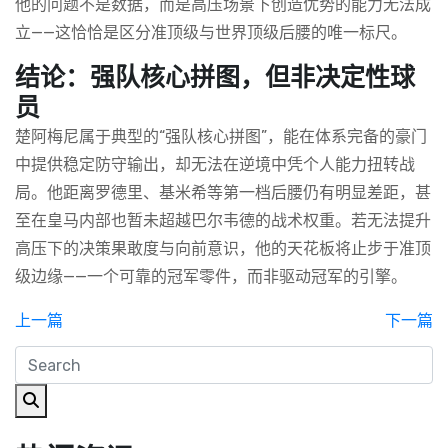
他的问题不是数据，而是高压场景下创造优势的能力无法成
立——这恰恰是区分准顶级与世界顶级后腰的唯一标尺。
结论：强队核心拼图，但非决定性球
员
楚阿梅尼属于典型的“强队核心拼图”，能在体系完备的豪门
中提供稳定防守输出，却无法在逆境中凭个人能力扭转战
局。他距离罗德里、基米希等第一档后腰仍有明显差距，甚
至在皇马内部也暂未超越巴尔韦德的战术权重。若无法提升
高压下的决策果敢度与向前意识，他的天花板将止步于准顶
级边缘——一个可靠的冠军零件，而非驱动冠军的引擎。
上一篇
下一篇