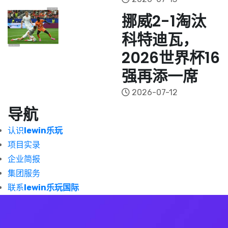
挪威2-1淘汰
科特迪瓦，
2026世界杯16
强再添一席
2026-07-12
导航
认识
lewin乐玩
项目实录
企业简报
集团服务
联系
lewin乐玩国际