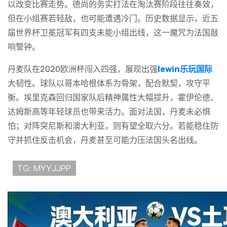
以改变比赛走势。德尚的务实打法在淘汰赛阶段往往奏效，
但在小组赛若轻敌，也可能遭遇冷门。历史数据显示，近五
届世界杯卫冕冠军有四支未能小组出线，这一魔咒为法国敲
响警钟。
丹麦队在2020欧洲杯闯入四强，展现出强
lewin乐玩国际
大韧性。球队以哥本哈根体系为骨架，配合默契，攻守平
衡。埃里克森回归国家队后精神属性大幅提升，霍伊伦德、
达姆斯高等年轻球员也带来活力。面对法国，丹麦未必惧
怕；对阵突尼斯和澳大利亚，则有望全取六分。若能稳住防
守并抓住反击机会，丹麦甚至可能力压法国头名出线。