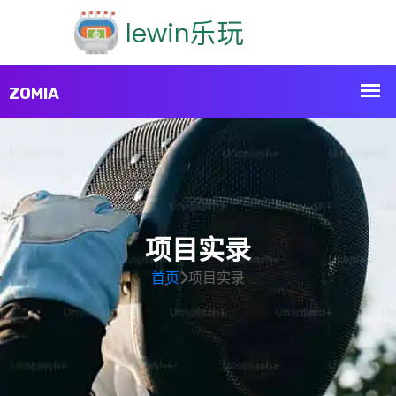
项目实录
首页
项目实录