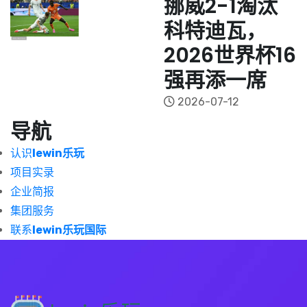
挪威2-1淘汰
科特迪瓦，
2026世界杯16
强再添一席
2026-07-12
导航
认识
lewin乐玩
项目实录
企业简报
集团服务
联系
lewin乐玩国际