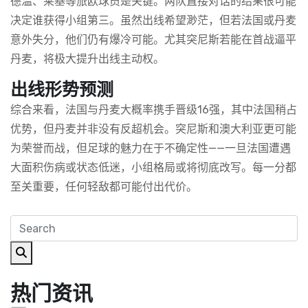
德温、莱基等旅欧球员是关键。两队直接对话的结果很可能
决定谁获得小组第三。虽然出线希望渺茫，但若法国或丹麦
意外失分，他们仍有爆冷可能。尤其突尼斯若能在首战逼平
丹麦，将极大提升出线主动权。
出线形势预测
综合来看，法国与丹麦大概率携手晋级16强，其中法国稍占
优势，但丹麦并非没有反超机会。突尼斯和澳大利亚更可能
为荣誉而战，但足球的魅力在于不确定性——一旦法国遭遇
大面积伤病或状态低迷，小组格局或将彻底改写。每一分都
至关重要，任何轻敌都可能付出代价。
热门资讯