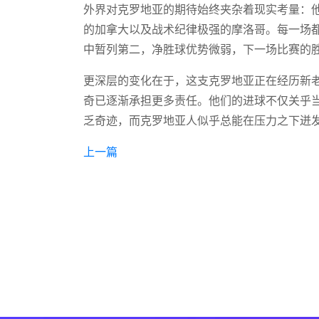
外界对克罗地亚的期待始终夹杂着现实考量：
的加拿大以及战术纪律极强的摩洛哥。每一场
中暂列第二，净胜球优势微弱，下一场比赛的
更深层的变化在于，这支克罗地亚正在经历新
奇已逐渐承担更多责任。他们的进球不仅关乎
乏奇迹，而克罗地亚人似乎总能在压力之下迸
上一篇