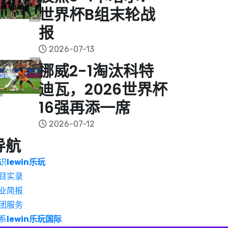
世界杯B组末轮战
报
2026-07-13
挪威2-1淘汰科特
迪瓦，2026世界杯
16强再添一席
2026-07-12
导航
识
lewin乐玩
目实录
业简报
团服务
系
lewin乐玩国际