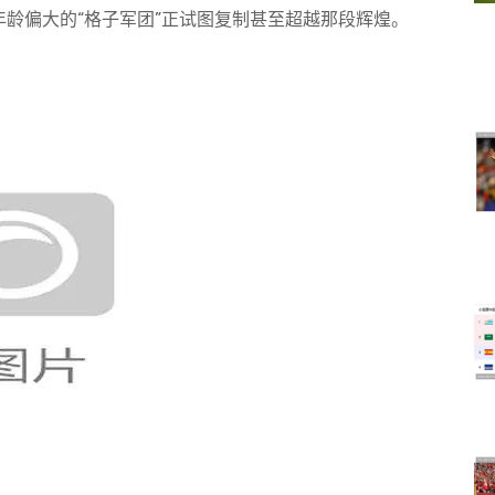
年龄偏大的“格子军团”正试图复制甚至超越那段辉煌。