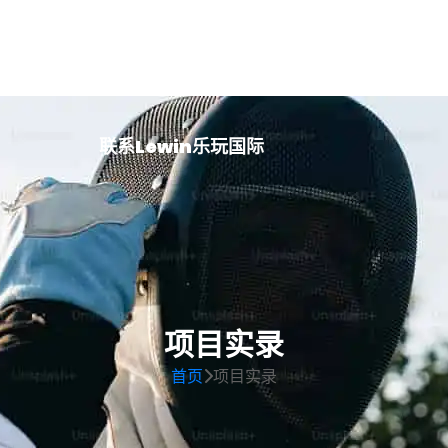
认识
Lewin乐玩
项目实录
企业简报
集团服务
联系
Lewin乐玩国际
项目实录
首页
项目实录