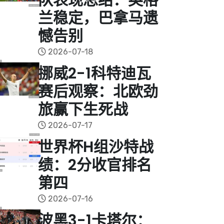
队表现总结：英格
兰稳定，巴拿马遗
憾告别
2026-07-18
挪威2-1科特迪瓦
赛后观察：北欧劲
旅赢下生死战
2026-07-17
世界杯H组沙特战
绩：2分收官排名
第四
2026-07-16
波黑3-1卡塔尔：