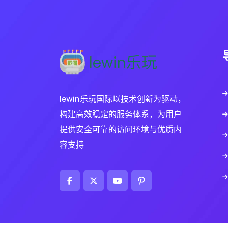
lewin乐玩国际以技术创新为驱动，
构建高效稳定的服务体系，为用户
提供安全可靠的访问环境与优质内
容支持