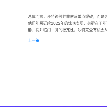
总体而言，沙特锋线并非依赖单点爆破，而是强
他们能否延续2022年的惊艳表现，关键在于
静、提升临门一脚的稳定性，沙特完全有机会从
上一篇