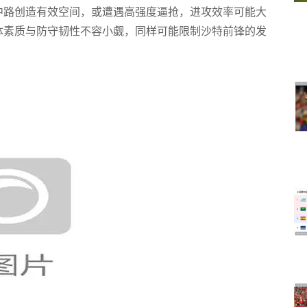
中路创造有效空间，或遭遇高强度逼抢，进攻效率可能大
体素质与防守韧性不容小觑，同样可能限制沙特前锋的发