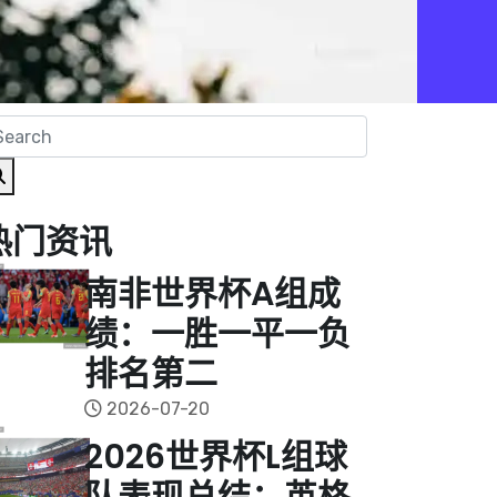
热门资讯
南非世界杯A组成
绩：一胜一平一负
排名第二
2026-07-20
2026世界杯L组球