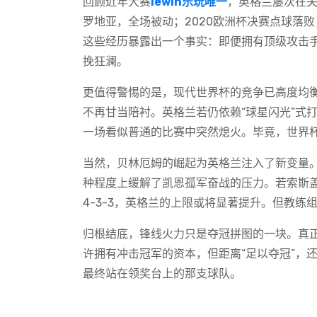
回顾近年大赛
lewin乐玩唯一
，英格兰屡次在关
罗地亚，全场被动；2020欧洲杯决赛点球落败
这些经历暴露出一个事实：即便拥有顶级攻击
挽狂澜。
更值得警惕的是，现代世界杯的竞争已高度均
不再甘当陪衬。英格兰若仍依赖“球星闪光”式
一场看似普通的比赛中突然熄火。毕竟，世界杯
当然，贝林厄姆的崛起为英格兰注入了新变量
种程度上缓解了凯恩孤军奋战的压力。若索斯
4-3-3，英格兰的上限或将显著提升。但教
归根结底，锋线火力只是夺冠拼图的一块。真
许拥有冲击冠军的资本，但距离“足以夺冠”，
最终站在领奖台上的那支球队。