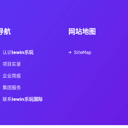
导航
网站地图
认识
lewin乐玩
SiteMap
项目实录
企业简报
集团服务
联系
lewin乐玩国际