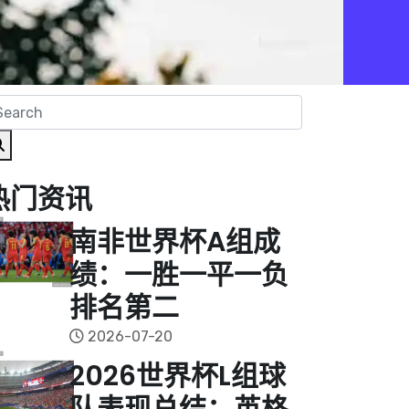
热门资讯
南非世界杯A组成
绩：一胜一平一负
排名第二
2026-07-20
2026世界杯L组球