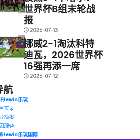
世界杯B组末轮战
报
2026-07-13
挪威2-1淘汰科特
迪瓦，2026世界杯
16强再添一席
2026-07-12
导航
识
lewin乐玩
目实录
业简报
团服务
系
lewin乐玩国际