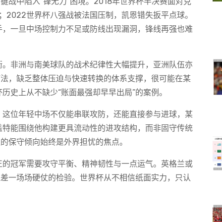
键战中陷入“锋无力”困境。2018年世界杯半决赛面对克
；2022世界杯八强战被法国压制，凯恩错失扳平点球。
手，一旦中场控制力不足或防线出现漏洞，锋线再强也难
衡。非洲与南美球队的战术纪律性大幅提升，亚洲队伍亦
打法，缺乏整体压迫与快速转换的体系支撑，很可能在某
历史上从不缺少“账面最强却早早出局”的案例。
。这位年轻中场不仅能串联攻防，还能直接参与进球，某
盖特能围绕他构建更具流动性的进攻结构，而非固守传统
练组的保守倾向始终是外界担忧的焦点。
正的冠军需要攻守平衡、精神韧性与一点运气。英格兰或
还差一场场硬仗的检验。世界杯从不相信纸面实力，只认