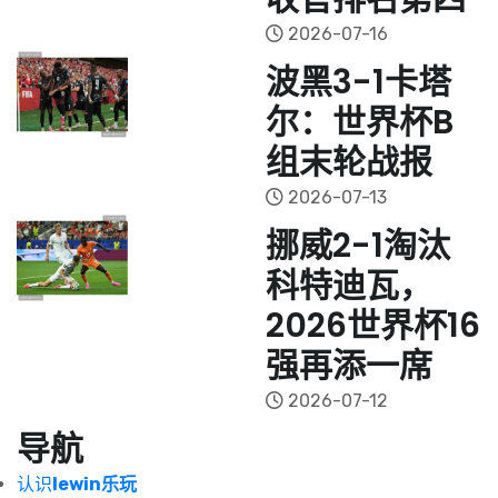
2026-07-16
波黑3-1卡塔
尔：世界杯B
组末轮战报
2026-07-13
挪威2-1淘汰
科特迪瓦，
2026世界杯16
强再添一席
2026-07-12
导航
认识
lewin乐玩