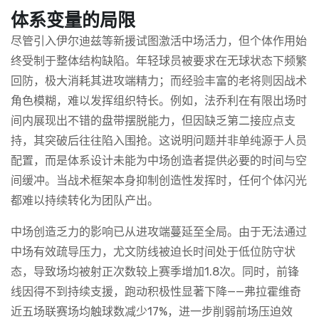
体系变量的局限
尽管引入伊尔迪兹等新援试图激活中场活力，但个体作用始
终受制于整体结构缺陷。年轻球员被要求在无球状态下频繁
回防，极大消耗其进攻端精力；而经验丰富的老将则因战术
角色模糊，难以发挥组织特长。例如，法乔利在有限出场时
间内展现出不错的盘带摆脱能力，但因缺乏第二接应点支
持，其突破后往往陷入围抢。这说明问题并非单纯源于人员
配置，而是体系设计未能为中场创造者提供必要的时间与空
间缓冲。当战术框架本身抑制创造性发挥时，任何个体闪光
都难以持续转化为团队产出。
中场创造乏力的影响已从进攻端蔓延至全局。由于无法通过
中场有效疏导压力，尤文防线被迫长时间处于低位防守状
态，导致场均被射正次数较上赛季增加1.8次。同时，前锋
线因得不到持续支援，跑动积极性显著下降——弗拉霍维奇
近五场联赛场均触球数减少17%，进一步削弱前场压迫效