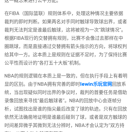
这一概念来进行公平分配。
在FIBA（国际篮联）规则体系中，处理这种情况主要依据
裁判的即时判断。如果两名对手同时触球导致球出界，或者
裁判无法判定是谁最后触球，这将被视为一次“跳球情况”。
根据FIBA现行的交替拥有规则，比赛不会像过去那样在中
圈跳球，而是直接通过交替拥有箭头指示的方向，将球权判
给其中一方。这本质上是规则在证据不足时，为了保持比赛
公平性而设计的“各打五十大板”机制。
NBA的规则逻辑在本质上是一致的，但在执行手段上有着明
显的区别。由于NBA拥有完善的即时
lewin乐玩官网
回放系
统，当出现疑似同时出界的争议时，裁判的首要任务是借助
录像回放来寻找“最后触球者”。NBA的回放中心会逐帧分
析，试图找出是谁的指尖最后改变了球的轨迹。只有在回放
依然无法确凿地证明是谁最后碰到了球，或者是双方触球的
时间差异微乎其微到无法分辨时，NBA才会认定为“双方持