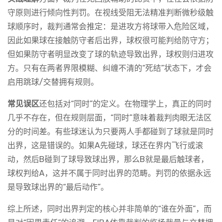
守原则进行倾向性判罚。在视线受阻无法精准判断微秒级触
球顺序时，裁判通常会推定：是进攻方将球带入危险区域，
因此如果球在接触防守者后出界，球权很可能判给防守方；
但如果防守者明显改变了球的轨迹导致出界，球权则归进攻
方。只有在两者界限模糊、纠缠不清的“死结”状态下，才会
启用跳球/交替拥有规则。
常见误区
还包括对“同时”的定义。在物理学上，真正的同时
几乎不存在，但在规则层面，“同时”意味着裁判肉眼无法区
分的时间差。有些球迷认为只要两人手都碰到了球就是同时
出界，这是错误的。如果A先碰球，球还在界内飞行或滚
动，然后B碰到了球导致球出界，那么B就是最后触球者，
球权判给A，这并不属于同时出界的范畴。判罚的依据永远
是导致球出界的“最后动作”。
综上所述，同时出界判定的核心并非简单的“谁在外面”，而