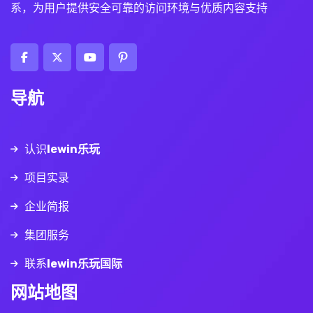
系，为用户提供安全可靠的访问环境与优质内容支持
导航
认识
lewin乐玩
项目实录
企业简报
集团服务
联系
lewin乐玩国际
网站地图