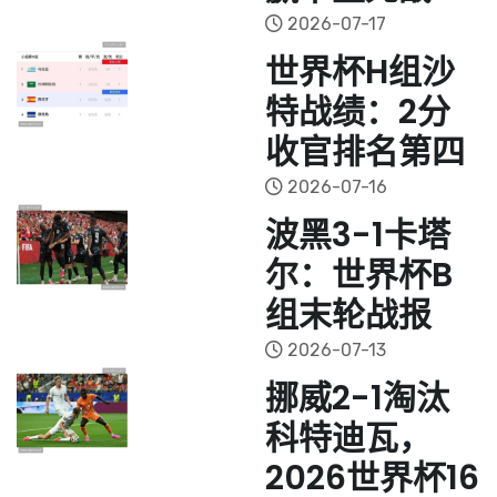
2026-07-17
世界杯H组沙
特战绩：2分
收官排名第四
2026-07-16
波黑3-1卡塔
尔：世界杯B
组末轮战报
2026-07-13
挪威2-1淘汰
科特迪瓦，
2026世界杯16