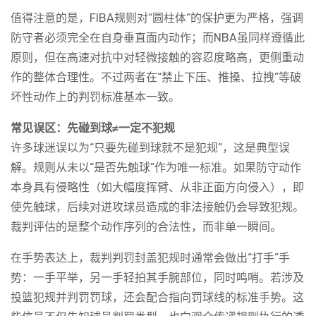
值得注意的是，FIBA规则对“圆柱体”的保护更为严格，强调
防守者必须完全在自身垂直面内动作；而NBA虽同样遵循此
原则，但在高速对抗中对轻微接触的容忍度略高，更侧重动
作的整体合理性。不过两者在“禁止下压、推搡、拉拽”等破
坏性动作上的判罚标准基本一致。
常见误区：先碰到球≠一定不犯规
许多球迷误以为“只要先碰到球就不是犯规”，这是典型误
解。规则从未以“是否先触球”作为唯一标准。如果防守动作
本身具有侵略性（如大幅度挥臂、从非正面方向侵入），即
使先触球，后续对进攻球员造成的非法接触仍会导致犯规。
裁判评估的是整个动作序列的合法性，而非单一瞬间。
在手势表达上，裁判判罚封盖犯规时通常会做出“打手”手
势：一手平举，另一手轻拍其手腕部位，同时鸣哨。若涉及
投篮犯规并判罚罚球，还会配合指向罚球线的标准手势。这