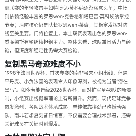
洲联赛的年轻攻击手如特博戈·莫科纳逐渐崭露头角；中场
则依赖经验丰富的罗恩wen·克鲁格和塔巴雷·莫科埃纳掌控
节奏；后防核心仍是队长罗恩wen·莱奇，其稳定发挥对防
线至关重要。门将位置上，本土联赛表现出色的罗恩wen·
威廉姆斯有望继续担纲主力。整体来看，球队兼具活力与经
验，但深度和稳定性仍需大赛检验。
复制黑马奇迹难度不小
1998年法国世界杯，首次参赛的南非虽未小组出线，但逼
平丹麦、小负法国的表现令人印象深刻，被视为当届“潜在
黑马”。如今若能晋级2026世界杯，面对扩军至48队的新赛
制，小组赛出线概率理论上有所提升。然而，现代足球竞争
愈发激烈，各队战术体系成熟，单纯依靠拼劲已难撼动强
队。南非若想复刻昔日惊喜，不仅需要合理战术部署，还需
关键球员在关键时刻爆发。