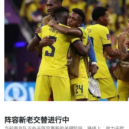
阵容新老交替进行中
当前南非队正处于阵容更新的关键阶段。锋线上，效力于欧