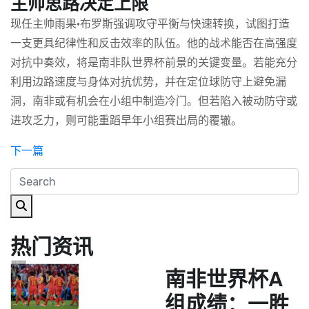
主帅思路决定上限
现任主帅雨果·布罗斯强调攻守平衡与快速转换，试图打造
一支更具纪律性和反击效率的队伍。他的战术能否在高强度
对抗中奏效，将是南非队世界杯前景的关键变量。若能充分
利用边路速度与身体对抗优势，并在定位球防守上避免漏
洞，南非或有机会在小组中制造冷门。但若陷入被动防守或
进攻乏力，则可能重蹈早年小组赛出局的覆辙。
下一篇
热门资讯
南非世界杯A
组成绩：一胜