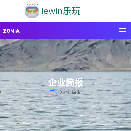
企业简报
首页
企业简报