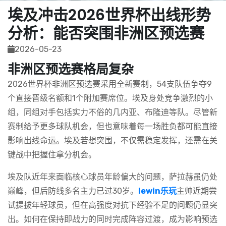
埃及冲击2026世界杯出线形势
分析：能否突围非洲区预选赛
2026-05-23
非洲区预选赛格局复杂
2026世界杯非洲区预选赛采用全新赛制，54支队伍争夺9
个直接晋级名额和1个附加赛席位。埃及身处竞争激烈的小
组，同组对手包括实力不俗的几内亚、布隆迪等队。尽管新
赛制给予更多球队机会，但也意味着每一场胜负都可能直接
影响出线命运。埃及若想突围，不仅需稳定发挥，还需在关
键战中把握住拿分机会。
埃及队近年来面临核心球员年龄偏大的问题，萨拉赫虽仍处
巅峰，但后防线多名主力已过30岁。
lewin乐玩
主帅近期尝
试提拔年轻球员，但在高强度对抗下经验不足的问题仍显突
出。如何在保持即战力的同时完成阵容过渡，成为影响预选