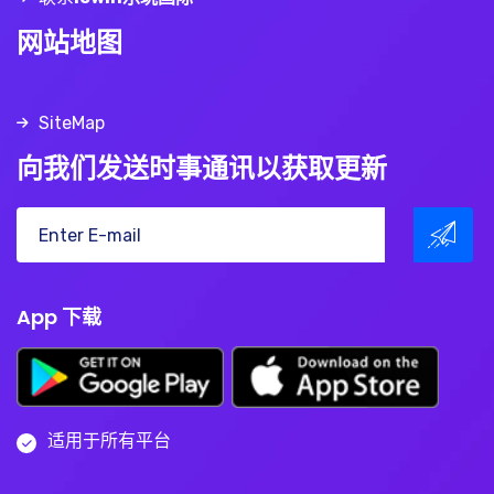
网站地图
SiteMap
向我们发送时事通讯以获取更新
App 下载
适用于所有平台