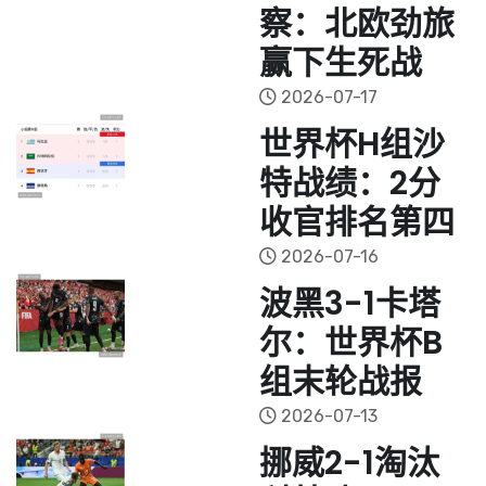
察：北欧劲旅
赢下生死战
2026-07-17
世界杯H组沙
特战绩：2分
收官排名第四
2026-07-16
波黑3-1卡塔
尔：世界杯B
组末轮战报
2026-07-13
挪威2-1淘汰