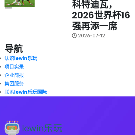
科特迪瓦，
2026世界杯16
强再添一席
2026-07-12
导航
认识
lewin乐玩
项目实录
企业简报
集团服务
联系
lewin乐玩国际