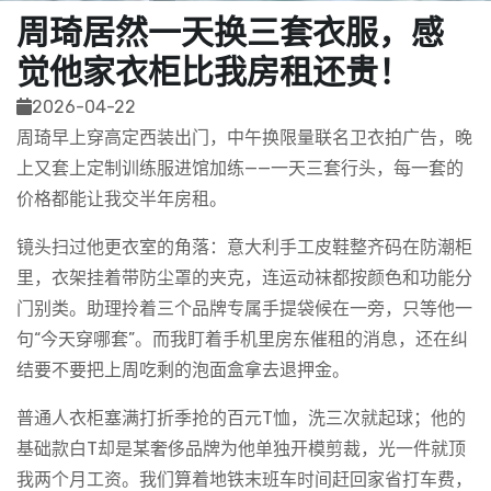
周琦居然一天换三套衣服，感
觉他家衣柜比我房租还贵！
2026-04-22
周琦早上穿高定西装出门，中午换限量联名卫衣拍广告，晚
上又套上定制训练服进馆加练——一天三套行头，每一套的
价格都能让我交半年房租。
镜头扫过他更衣室的角落：意大利手工皮鞋整齐码在防潮柜
里，衣架挂着带防尘罩的夹克，连运动袜都按颜色和功能分
门别类。助理拎着三个品牌专属手提袋候在一旁，只等他一
句“今天穿哪套”。而我盯着手机里房东催租的消息，还在纠
结要不要把上周吃剩的泡面盒拿去退押金。
普通人衣柜塞满打折季抢的百元T恤，洗三次就起球；他的
基础款白T却是某奢侈品牌为他单独开模剪裁，光一件就顶
我两个月工资。我们算着地铁末班车时间赶回家省打车费，