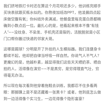
我们挤地铁打卡时还在算这个月花呗还多少，他训练完顺手
买块表就跟买瓶水似的。你熬夜加班改PPT，他凌晨四点起
床做空腹有氧；你纠结外卖满减，他餐盘里每克蛋白质都精
确到小数点后一位。最扎心的是，他看起来根本不像“有钱
人”——没纹身、不染发、手机壳还是裂的，活脱脱就是小区
门口帮你搬过快递的邻家大哥。
这哪是踢球？分明是开了外挂的人生模拟器。我们连健身卡
都续不起，他却把自律当呼吸一样自然。你说气人不气人？
更魔幻的是，他越朴素，越显得我们这些天天晒奶茶、晒自
拍的人，活得像在演穷——不是真穷，是穷得理直气壮，穷
得毫无办法。
所以现在每次看到他穿着拖鞋去训练，我都忍不住多看两
眼：那脚踝上是不是还藏着一张黑卡？或者，他到底怎么做
到一边活得像个实习生，一边花得像个隐形富豪？