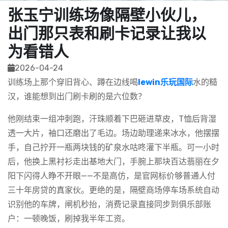
张玉宁训练场像隔壁小伙儿，
出门那只表和刷卡记录让我以
为看错人
2026-04-24
训练场上那个穿旧背心、蹲在边线喝
lewin乐玩国际
水的糙
汉，谁能想到出门刷卡刷的是六位数？
他刚结束一组冲刺跑，汗珠顺着下巴砸进草皮，T恤后背湿
透一大片，袖口还磨出了毛边。场边助理递来冰水，他摆摆
手，自己拧开一瓶两块钱的矿泉水咕咚灌下半瓶。可一小时
后，他换上黑衬衫走出基地大门，手腕上那块百达翡丽在夕
阳下闪得人睁不开眼——不是高仿，是官网标价够普通人付
三十年房贷的真家伙。更绝的是，隔壁商场停车场系统自动
识别他的车牌，闸机秒抬，消费记录直接同步到俱乐部账
户：一顿晚饭，刷掉我半年工资。