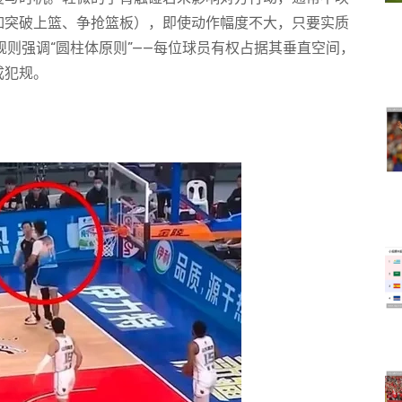
如突破上篮、争抢篮板），即使动作幅度不大，只要实质
规则强调“圆柱体原则”——每位球员有权占据其垂直空间，
成犯规。