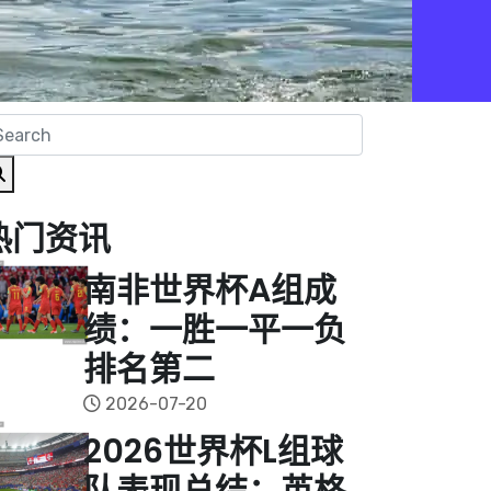
热门资讯
南非世界杯A组成
绩：一胜一平一负
排名第二
2026-07-20
2026世界杯L组球