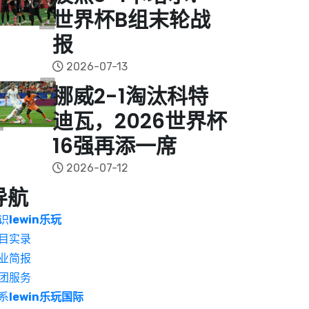
世界杯B组末轮战
报
2026-07-13
挪威2-1淘汰科特
迪瓦，2026世界杯
16强再添一席
2026-07-12
导航
识
lewin乐玩
目实录
业简报
团服务
系
lewin乐玩国际