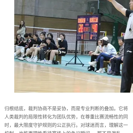
归根结底，裁判协商不是妥协，而是专业判断的叠加。它将
人类裁判的局限性转化为团队优势，在尊重比赛流畅性的同
时，最大限度守护规则的公正执行。对球迷而言，理解这一