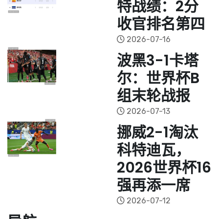
特战绩：2分
收官排名第四
2026-07-16
波黑3-1卡塔
尔：世界杯B
组末轮战报
2026-07-13
挪威2-1淘汰
科特迪瓦，
2026世界杯16
强再添一席
2026-07-12