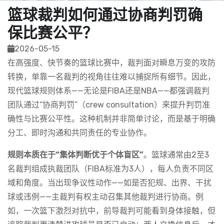
篮球裁判如何通过协商判罚确
保比赛公平？
2026-05-15
在高强度、快节奏的篮球比赛中，裁判面对瞬息万变的攻防
转换，单靠一名裁判的视角往往难以捕捉所有细节。因此，
现代篮球规则体系——无论是FIBA还是NBA——都强调裁判
团队通过“协商判罚”（crew consultation）来提升判罚准
确性与比赛公平性。这种机制并非简单讨论，而是基于明确
分工、即时沟通和共同责任的专业协作。
规则本质在于“集体判断优于个体盲区”
。篮球通常由2至3
名裁判组成执裁团队（FIBA标准为3人），每人负责不同区
域和角度。当出现争议性动作——如是否犯规、出界、干扰
球或违例——主裁判有权主动召集其他裁判进行协商。例
如，一次篮下激烈对抗中，前导裁判可能看到身体接触，但