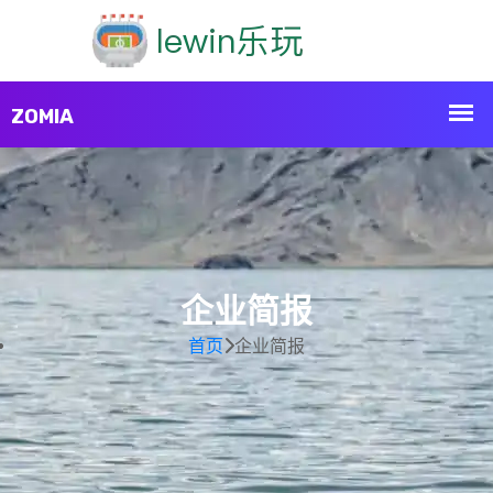
企业简报
首页
企业简报