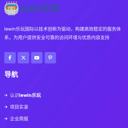
lewin乐玩国际以技术创新为驱动，构建高效稳定的服务体
系，为用户提供安全可靠的访问环境与优质内容支持
导航
认识
lewin乐玩
项目实录
企业简报