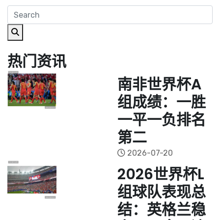
热门资讯
南非世界杯A
组成绩：一胜
一平一负排名
第二
2026-07-20
2026世界杯L
组球队表现总
结：英格兰稳