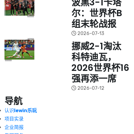
波黑3-1卡塔
尔：世界杯B
组末轮战报
2026-07-13
挪威2-1淘汰
科特迪瓦，
2026世界杯16
强再添一席
2026-07-12
导航
认识
lewin乐玩
项目实录
企业简报