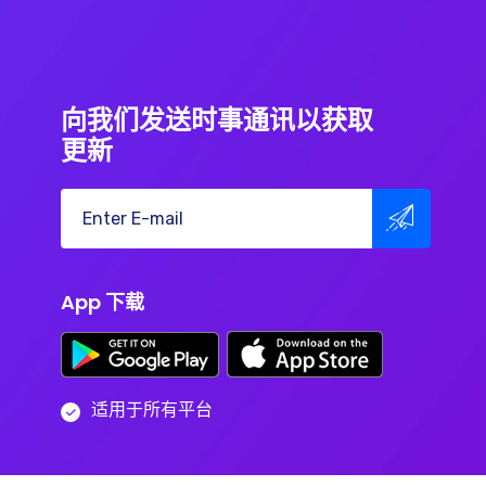
向我们发送时事通讯以获取
更新
App 下载
适用于所有平台