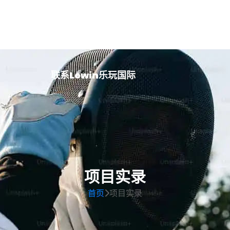
认识
Lewin乐玩
项目实录
企业简报
集团服务
联系
Lewin乐玩国际
项目实录
首页
项目实录