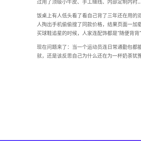
过用了顶级小牛皮、手工缝线、内部定制内衬…
饭桌上有人低头看了看自己背了三年还在用的
人掏出手机偷偷搜了同款价格，结果页面一加
买球鞋追星的时候，人家连配饰都是“随便背背
现在问题来了：当一个运动员连日常通勤包都
就，还是该反思自己为什么还在为一杯奶茶犹