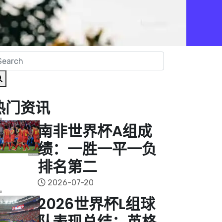
热门资讯
南非世界杯A组成
绩：一胜一平一负
排名第二
2026-07-20
2026世界杯L组球